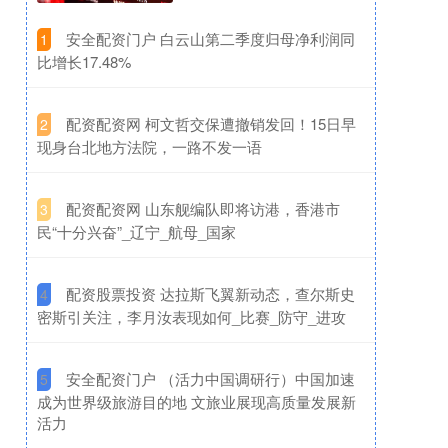
​安全配资门户 白云山第二季度归母净利润同
1
比增长17.48%
​配资配资网 柯文哲交保遭撤销发回！15日早
2
现身台北地方法院，一路不发一语
​配资配资网 山东舰编队即将访港，香港市
3
民“十分兴奋”_辽宁_航母_国家
​配资股票投资 达拉斯飞翼新动态，查尔斯史
4
密斯引关注，李月汝表现如何_比赛_防守_进攻
​安全配资门户 （活力中国调研行）中国加速
5
成为世界级旅游目的地 文旅业展现高质量发展新
活力